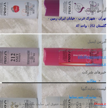
آدرس شرکت
تهران - شهرک غرب - خیابان ایران زمین -
گلستان 252 - واحد 47
آدرس ایمیل
آدرس ایمیل بازرگانی ناقوس قشم:
info@iranrayehe.ir
info@prova.ir
خبرهای شرکت
مقالات
لیست نمایندگیها
نمایندگی شهرستانها
Prova.ir
Copyright © 2014
کلیه حقوق این سایت متعلق به بازرگانی
ناقوس قشم می باشد.