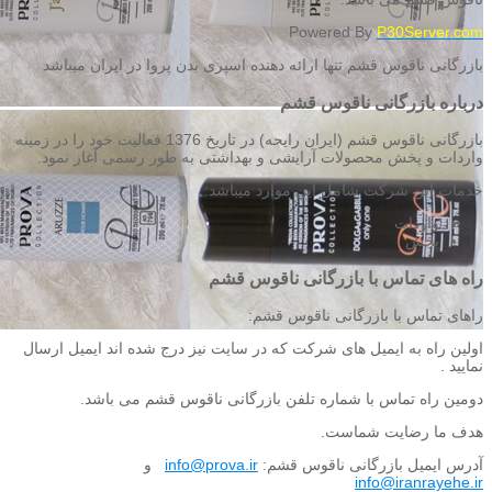
Powered By
P30Server.com
بازرگانی ناقوس قشم تنها ارائه دهنده اسپری بدن پروا در ایران میباشد
درباره بازرگانی ناقوس قشم
بازرگانی ناقوس قشم (ایران رایحه) در تاریخ 1376 فعالیت خود را در زمینه
واردات و پخش محصولات آرایشی و بهداشتی به طور رسمی آغاز نمود.
خدمات این شرکت شامل این موارد میباشد:
واردات
پخش
راه های تماس با بازرگانی ناقوس قشم
راهای تماس با بازرگانی ناقوس قشم:
اولین راه به ایمیل های شرکت که در سایت نیز درج شده اند ایمیل ارسال
نمایید .
دومین راه تماس با شماره تلفن بازرگانی ناقوس قشم می باشد.
هدف ما رضایت شماست.
آدرس ایمیل بازرگانی ناقوس قشم:
info@prova.ir
و
info@iranrayehe.ir